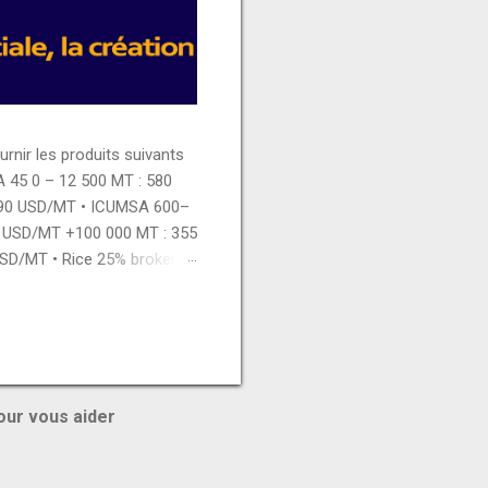
ir les produits suivants
A 45 0 – 12 500 MT : 580
390 USD/MT • ICUMSA 600–
5 USD/MT +100 000 MT : 355
USD/MT • Rice 25% broken 0
 450 USD/MT 12 500 – 50
ian chicken thigh : 3150
Whole milk powder : 2775
our vous aider