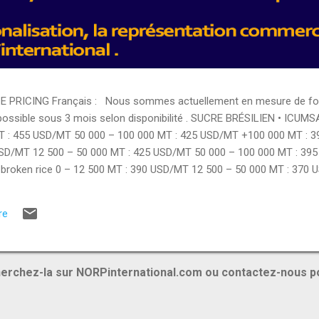
PRICING Français : Nous sommes actuellement en mesure de fourn
 possible sous 3 mois selon disponibilité . SUCRE BRÉSILIEN • ICUMS
T : 455 USD/MT 50 000 – 100 000 MT : 425 USD/MT +100 000 MT : 
USD/MT 12 500 – 50 000 MT : 425 USD/MT 50 000 – 100 000 MT : 39
broken rice 0 – 12 500 MT : 390 USD/MT 12 500 – 50 000 MT : 370 
12 500 – 50 000 MT : 400 USD/MT • Rice 5% broken 0 – 12 500 MT :
TS ALIMENTAIRES • Brazilian chicken breast : 3350 USD/MT • Brazil
re
hicken : 3000 USD/MT • Pasta : 1420 USD/MT • Flour : 425 USD/MT • 
ES...
erchez-la sur NORPinternational.com ou contactez-nous p