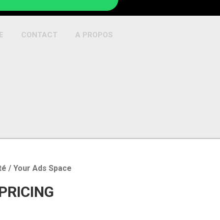
E
CONTACT
A PROPOS
té / Your Ads Space
 PRICING