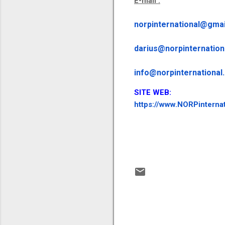
E-mail :
norpinternational@gma
darius@norpinternation
info@norpinternational
SITE WEB:
https://www.NORPinternat
C
o