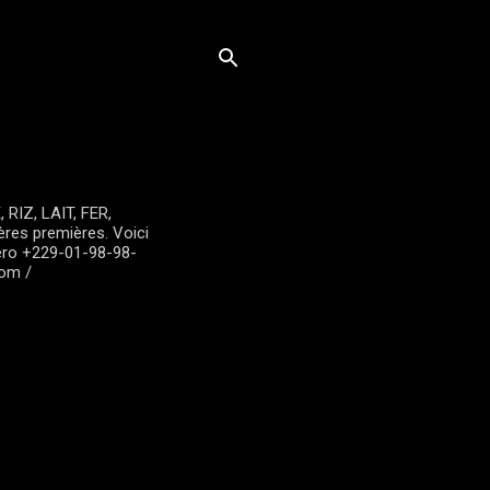
RIZ, LAIT, FER,
tières premières. Voici
éro +229-01-98-98-
com /