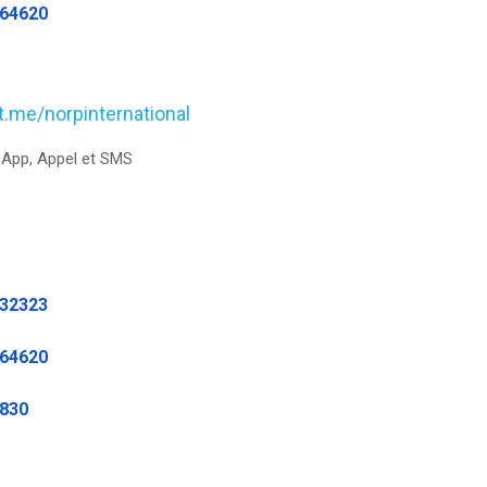
464620
/t.me/norpinternational
App, Appel et SMS
232323
464620
9830