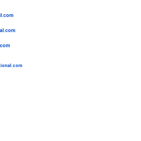
il.com
al.com
.com
ional.
com