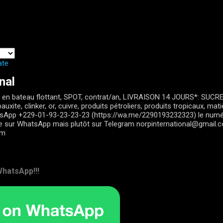
Passer au contenu principal
ate
nal
en bateau flottant, SPOT, contrat/an, LIVRAISON 14 JOURS*: SUCRE, 
auxite, clinker, or, cuivre, produits pétroliers, produits tropicaux, ma
tsApp +229-01-93-23-23-23 (https://wa.me/2290193232323) le num
le sur WhatsApp mais plutôt sur Telegram norpinternational@gmail.
om
hatsApp!!!