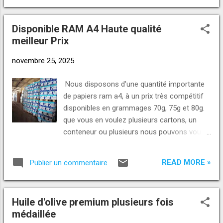
expérience éprouvée dans l’exportation vers
Telegram +229 01 98-98-98-30 Telegram :
l'Afrique, l'Asie et au delà. contactez nous
https://t.me/norpinternational +228 96 96 71
dès aujo...
Disponible RAM A4 Haute qualité
72 WhatsApp Direct Link:
meilleur Prix
https://wa.me/2290193232323
https://wa.me/2290146464620
novembre 25, 2025
https://wa.me/22998989830 E-mail :
norpinternational@gmail.com
Nous disposons d'une quantité importante
darius@norpinternational.com
de papiers ram a4, à un prix très compétitif
info@norpinternational.com SITE WEB:
disponibles en grammages 70g, 75g et 80g.
https://www.NORPinternational. com
que vous en voulez plusieurs cartons, un
conteneur ou plusieurs nous pouvons vous
les fournir? nos papiers offrent une haute
blancheur et une forte rigidité, idéals pour la
READ MORE »
Publier un commentaire
bureautique, l’impression et l’archivage.
quantités disponibles, prix compétitifs et
livraison fiable. nous recherchons des
Huile d'olive premium plusieurs fois
partenaires sérieux dans plusieurs pays pour
médaillée
une distribution durable. Pour plus