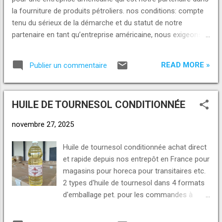
E-mail : norpinternational@gmail.com
la fourniture de produits pétroliers. nos conditions: compte
darius@norpinternational.com info@norpinternational.com
tenu du sérieux de la démarche et du statut de notre
SITE WEB: https://www.NORPinternational. com
partenaire en tant qu’entreprise américaine, nous exigeons
désormais une lettre d’intention (loi) émise par l’acheteur
direct et non pas par l’intermédiaire ou l’apporteur d’affaires.
READ MORE »
Publier un commentaire
l’acheteur devra également fournir les documents suivants:
loi profil de l’entreprise ( company information system)
preuve de fonds (proof of funds) ce n’est qu’après réception
HUILE DE TOURNESOL CONDITIONNÉE
complète de ces documents que nous pourrons répondre
avec une offre commerciale complète (full corporate offer)
novembre 27, 2025
nous vous remercions de votre compréhension
cordialement. Pour plus d'informations demandez les nous
Huile de tournesol conditionnée achat direct
ou contactez nous pour un rendez-vous. Voici nos contacts
et rapide depuis nos entrepôt en France pour
et nos e-mails : Appel, SMS ou WhatsApp : +229 01 93-23-
magasins pour horeca pour transitaires etc.
23-23 https://wa.me/2290193232323 +229 01 46-46-...
2 types d'huile de tournesol dans 4 formats
d'emballage pet. pour les commandes à
partir de 1 palettes/1 camion (30 32 pal.)
achat en entrepôt : 95190 Goussainville