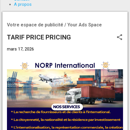
g
A propos
e
s
Votre espace de publicité / Your Ads Space
TARIF PRICE PRICING
mars 17, 2026