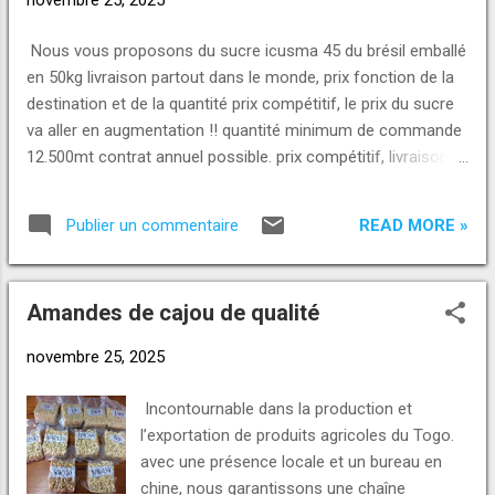
https://t.me/norpinternational +228 96 96 71
72 WhatsApp Direct Link:
Nous vous proposons du sucre icusma 45 du brésil emballé
https://wa.me/2290193232323
en 50kg livraison partout dans le monde, prix fonction de la
https://wa.me/2290146464620
destination et de la quantité prix compétitif, le prix du sucre
https://wa.me/22998989830 E-mail :
va aller en augmentation !! quantité minimum de commande
norpinternational@gmail.com
12.500mt contrat annuel possible. prix compétitif, livraison
darius@norpinternational.com
mondial cif le prix du sucre va augmenter terriblement, donc
info@norpinternational.com SITE WEB:
dépêchez vous ! fournir une loi à l’adresse indiquée ou via
https://www.NORPinternational. com
READ MORE »
Publier un commentaire
WhatsApp avant toute négociation sur le prix nom de
l’acheteur, quantité mensuelle, destination, Target Price, nous
vous répondrons très rapidement. Pour plus d'informations
Amandes de cajou de qualité
demandez les nous ou contactez nous pour un rendez-
vous. Voici nos contacts et nos e-mails : Appel, SMS ou
novembre 25, 2025
WhatsApp : +229 01 93-23-23-23
https://wa.me/2290193232323 +229 01 46-46-46-20
Incontournable dans la production et
https://wa.me/2290146464620 Numéro Telegram +229 01
l’exportation de produits agricoles du Togo.
98-98-98-30 Telegram : https://t.me/norpinternational +228
avec une présence locale et un bureau en
96 96 71 72 WhatsApp Direct Link: https...
chine, nous garantissons une chaîne