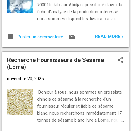
ou contactez nous pour un rendez-vous.
7000f le kilo sur Abidjan. possibilité d’avoir la
Voici nos contacts et nos e-mails : Appel,
fiche d’’analyse de la production. intéressé.
SMS ou WhatsApp : +229 01 93-23-23-23
nous sommes disponibles. livraison à vos
https://wa.me/2290193232323 +229 01 46-
frais Pour plus d'informations demandez les
46-46-20 https://wa.me/2290146464620
nous ou contactez nous pour un rendez-
Numéro Telegram +229 01 98-98-98-30
READ MORE »
Publier un commentaire
vous. Voici nos contacts et nos e-mails :
Telegram : https://t...
Appel, SMS ou WhatsApp : +229 01 93-23-
23-23 https://wa.me/2290193232323 +229
Recherche Fournisseurs de Sésame
01 46-46-46-20
(Lome)
https://wa.me/2290146464620 Numéro
Telegram +229 01 98-98-98-30 Telegram :
novembre 20, 2025
https://t.me/norpinternational +228 96 96 71
72 WhatsApp Direct Link:
Bonjour à tous, nous sommes un grossiste
https://wa.me/2290193232323
chinois de sésame à la recherche d'un
https://wa.me/2290146464620
fournisseur régulier et fiable de sésame
https://wa.me/22998989830 E-mail :
blanc. nous recherchons immédiatement 17
norpinternational@gmail.com
tonnes de sésame blanc livre a Lomé. nous
darius@norpinternational.com
avons besoin de 600 tonnes/mois. paiement
info@norpinternational.com SITE WEB: