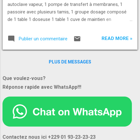
africain avec plantations et unités de
autoclave vapeur, 1 pompe de transfert à membranes, 1
transformation au Togo représentation
passoire avec plusieurs tamis, 1 groupe dosage composé
directe en chine: Guangzhou infinity trading
de 1 table 1 doseuse 1 table 1 cuve de maintien en
Co., Ltd chaîne d'approvisionnement
température, 1 capsuleuse semi automatique, 1 surgélateur
intégrée: de la ferme au port contrôle qualité
à chariot / clayettes avec les chariots et bacs, 1 peleur à
européen et asiatique partenaire fiable pour
READ MORE »
Publier un commentaire
abrasion, 1 éminceuse et ses outils de coupe, 1 mixer,
vos approvisionnements à long terme autres
nombreuses tables et étagères inox , 3 balances, futs
produits disponibles: nous proposons
plastiques, seaux plastique en pe blanc, 1 groupe étiquetage
également: noix de cajou brutes...
PLUS DE MESSAGES
1 table 1 étiqueteuse pour étiquettes adhésives 1 table, 1
scotcheuse, divers lave main, divers support pour tubes
Que voulez-vous?
flexibles de nettoyage et pistolets, casseroles. Pour plus
Réponse rapide avec WhatsApp!!!
d'informations demandez les nous ou contactez nous pour
un rendez-vous. Voici nos contacts et nos e-mails : Appel,
SMS ou WhatsApp : +229 01 93-23-23-23
https://wa.me/2290193232323 +229 01 46-46-46-20
https...
Contactez nous ici +229 01 93-23-23-23