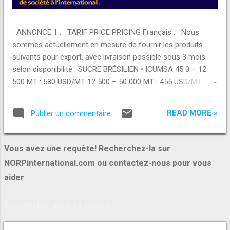
ANNONCE 1 : TARIF PRICE PRICING Français : Nous
sommes actuellement en mesure de fournir les produits
suivants pour export, avec livraison possible sous 3 mois
selon disponibilité . SUCRE BRÉSILIEN • ICUMSA 45 0 – 12
500 MT : 580 USD/MT 12 500 – 50 000 MT : 455 USD/MT 50
000 – 100 000 MT : 425 USD/MT +100 000 MT : 390 USD/MT
• ICUMSA 600–1200 0 – 12 500 MT : 535 USD/MT 12 500 –
READ MORE »
Publier un commentaire
50 000 MT : 425 USD/MT 50 000 – 100 000 MT : 395 USD/MT
+100 000 MT : 355 USD/MT RIZ INDIEN • 100% broken rice 0
– 12 500 MT : 390 USD/MT 12 500 – 50 000 MT : 370
Vous avez une requête! Recherchez-la sur
USD/MT • Rice 25% broken 0 – 12 500 MT : 420 USD/MT 12
NORPinternational.com ou contactez-nous pour vous
500 – 50 000 MT : 400 USD/MT • Rice 5% broken 0 – 12 500
aider
MT : 450 USD/MT 12 500 – 50 000 MT : 420 USD/MT
PRODUITS ALIMENTAIRES • Brazilian chicken breast : 3350
USD/MT • Brazilian chicken thigh : 3150 USD/MT • Brazilian
whole chicken : 3000 USD/MT • Pasta : 1420 USD/MT • Flour :
425 USD/MT • Whole milk powder : 2775 USD/MT