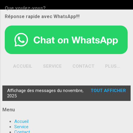
Que voulez-vous?
Réponse rapide avec WhatsApp!!!
ACCUEIL
SERVICE
CONTACT
PLUS…
A PROPOS
Affichage des messages du novembre,
TOUT AFFICHER
M
2025
e
s
Menu
s
Accueil
a
Service
Contact