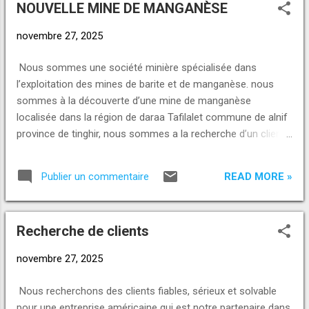
NOUVELLE MINE DE MANGANÈSE
MATÉRIAUX & AUTRES...
novembre 27, 2025
Nous sommes une société minière spécialisée dans
l’exploitation des mines de barite et de manganèse. nous
sommes à la découverte d’une mine de manganèse
localisée dans la région de daraa Tafilalet commune de alnif
province de tinghir, nous sommes a la recherche d’un client
ou un partenaire pour exploiter cette mine. Pour plus
d'informations demandez les nous ou contactez nous pour
READ MORE »
Publier un commentaire
un rendez-vous. Voici nos contacts et nos e-mails : Appel,
SMS ou WhatsApp : +229 01 93-23-23-23
https://wa.me/2290193232323 +229 01 46-46-46-20
Recherche de clients
https://wa.me/2290146464620 Numéro Telegram +229 01
98-98-98-30 Telegram : https://t.me/norpinternational +228
novembre 27, 2025
96 96 71 72 WhatsApp Direct Link:
https://wa.me/2290193232323
Nous recherchons des clients fiables, sérieux et solvable
https://wa.me/2290146464620 https://wa.me/22998989830
pour une entreprise américaine qui est notre partenaire dans