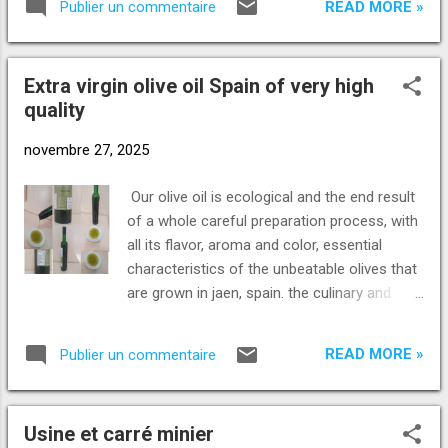
READ MORE »
Publier un commentaire
palettes (avec bouteilles pet) 1 l 38070 saint
Quentin Fallavier palettes (avec bouteilles
pet): 1 l /5 l /10 l / et 5 l /10 l pour friture
Extra virgin olive oil Spain of very high
91070 Bondoufle palettes (avec bouteilles
quality
pet): 1 l /5 l/10 l/ et 20 l pour friture 31620
Castelnau palettes (avec bouteilles pet): 5 l
novembre 27, 2025
/10 l / et 5 l pour friture __
livraison/enlèvement enlèvement à l'entrepôt
Our olive oil is ecological and the end result
ou livraison à toutes les régions de France
of a whole careful preparation process, with
possible aux tarifs de transport suivants: * (1
all its flavor, aroma and color, essential
jour commande du transport /1 3 jours
characteristics of the unbeatable olives that
livraison) prix: (eur/l.) rsfo 100% naturel : 30
are grown in jaen, spain. the culinary and
palettes et + 1,28 ht 20 29 palettes 1,29 ht 10
dietary properties of extra virgin olive oil
19 palettes 1,30 ht 1 9 pallettes 1.31 1.32 ht
recommend it, being the basis of the
rsfo régulier + additifs pour la friture 30
READ MORE »
Publier un commentaire
mediterranean diet and a nutritious and
palettes et + 1,29 ...
balanced diet. packed in 500ml glass bottles.
Pour plus d'informations demandez les nous
Usine et carré minier
ou contactez nous pour un rendez-vous.