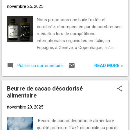
d'informations demandez les nous ou
novembre 25, 2025
contactez nous pour un rendez-vous. Voici
nos contacts et nos e-mails : Appel, SMS ou
Nous proposons une huile fruitée et
WhatsApp : +229 01 93-23-23-23
équilibrée, récompensée par de nombreuses
https://wa.me/2290193232323 +229 01 46-
médailles lors de compétitions
46-46-20 https://wa.me/2290146464620
internationales organisées en Italie, en
Numéro Telegram +229 01 98-98-98-30
Espagne, à Genève, à Copenhague, à Abou
Telegram : https://t.me/norpinternational
dabi, à Riadh, à Miami (états unis), au japon
+228 96 96 71 72 WhatsApp Direct Link:
et en Tunisie. pour nous, l'olive est un fruit
https://wa.me/2290193232323
READ MORE »
Publier un commentaire
délicat qui doit rester sain : nous la cueillons
https://wa.me/2290146464620
verte ou à maturité, à la main, et la pressons
https://wa.me/229989898...
le jour même de la récolte. notre procédé
Beurre de cacao désodorisé
d'extraction à froid en deux phases (sans
alimentaire
ajout d'eau à la pâte d'olives) produit un jus
de fruit riche en antioxydants (polyphénols,
novembre 20, 2025
etc.), si bénéfiques pour la santé, et d'une
saveur exquise. idéal pour le plaisir du palet.
Beurre de cacao désodorisé alimentaire
Pour plus d'informations demandez les nous
qualité premium ffa<1 disponible au prix de