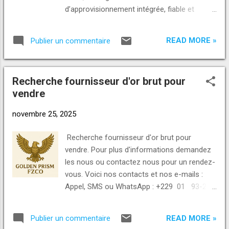
d’approvisionnement intégrée, fiable et
transparente, respectant les normes
internationales de qualité. nos amandes de
READ MORE »
Publier un commentaire
cajou disponibles nous proposons une
gamme complète d’amandes de cajou de
haute qualité, idéales pour les marchés
Recherche fournisseur d'or brut pour
exigeants:w180:16,67 usd/kg w240:11,41
vendre
usd/kg w320:11,05 usd/kg w450:9,83 usd/kg
nos atouts producteur direct: traçabilité
novembre 25, 2025
totale depuis nos plantations au Togo.
qualité certifiée: contrôles rigoureux à
Recherche fournisseur d'or brut pour
chaque étape. flexibilité: conditionnements
vendre. Pour plus d'informations demandez
adaptés à vos besoins. livraison: termes fob
les nous ou contactez nous pour un rendez-
Lomé ou cif selon destination. bureau en
vous. Voici nos contacts et nos e-mails :
chine: suivi réactif pour les partenaires
Appel, SMS ou WhatsApp : +229 01 93-23-
internationaux. pourquoi nous choisir ? des
23-23 https://wa.me/2290193232323 +229
prix compétitifs et une qualité constante.
01 46-46-46-20
une équipe dédiée à votre satisfaction.
READ MORE »
Publier un commentaire
https://wa.me/2290146464620 Numéro