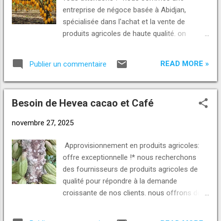
WhatsApp : +229 01 93-23-23-23
entreprise de négoce basée à Abidjan,
https://wa.me/2290193232323 +229 01 46-
spécialisée dans l'achat et la vente de
46-46-20 https://wa.me/2290146464620
produits agricoles de haute qualité. on
Numéro Telegram +229 01 98-98-98-30
cherche des fournisseurs sérieux pour des
Telegram : https://t.me/norpinternational
partenariats gagnants ! *prix proposés (f
+228 96 96 71 72 WhatsApp Direct Link:
READ MORE »
Publier un commentaire
CFA le kilogramme)* cacao:2900 f café:1900
https://wa.me/2290193232323
f hévéa: prix apromac + 70 f *comment on
https://wa.me/2...
paie ?* hévéa: cash direct après livraison
Besoin de Hevea cacao et Café
cacao et café: paiement en 24 heures
*livraison, c'est où ?* hévéa (à partir de 40
novembre 27, 2025
tonnes): union rubber binao silia lopou dabou
ira route de grand lahou autres lieux à
Approvisionnement en produits agricoles:
discuter café et cacao (à partir de 30
offre exceptionnelle !* nous recherchons
tonnes):port autonome d'Abidjan ou port de
des fournisseurs de produits agricoles de
San Pedro *besoin de financement ?* après
qualité pour répondre à la demande
la première livraison, on peut vous aider,
croissante de nos clients. nous offrons des
selon la quantité livrée. * direct*:on est là
prix compétitifs et des conditions de
pour vous ! Pour plus d'informations
paiement flexibles pour les produits suivants: