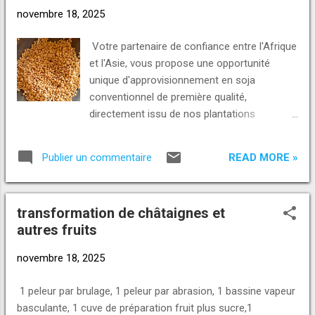
partir de 30 tonnes, livraison au port
novembre 18, 2025
autonome d'Abidjan ou au port de San Pedro
possibilité de financement après la première
Votre partenaire de confiance entre l'Afrique
livraison, proportionnel à la quantité livrée.
et l'Asie, vous propose une opportunité
Pour plus d'informations demandez les nous
unique d'approvisionnement en soja
ou contactez nous pour un rendez-vous.
conventionnel de première qualité,
Voici nos contacts et nos e-mails : Appel,
directement issu de nos plantations
SMS ou WhatsApp : +229 01 93-23-23-23
togolaises. caractéristiques du
https://wa.me/2290193232323 +229 01 46-
produit:type:soja conventionnel origine: Togo
46-46-20 https://wa.me/2290146464620
READ MORE »
Publier un commentaire
disponibilité: tonnes métriques (et plus selon
Numéro Telegram +229 01 98-98-98-30
demande) livraison:25 000 tonnes par
Telegram : https://t.me/norpinternati...
trimestre période de livraison:12 mois teneur
transformation de châtaignes et
en protéines: minimum 36% purete:99%
autres fruits
minimum impuretés:1% maximum
humidité:8% maximum graines vertes:0%
novembre 18, 2025
conditionnement: sacs de 50 kg prix:530
$/tonne fob port de Lomé; Togo (prix
1 peleur par brulage, 1 peleur par abrasion, 1 bassine vapeur
revolving) pourquoi choisir ? producteur
basculante, 1 cuve de préparation fruit plus sucre,1