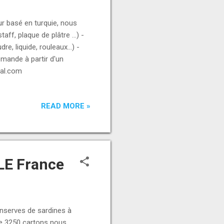
ur basé en turquie, nous
ff, plaque de plâtre ...) -
e, liquide, rouleaux...) -
mande à partir d'un
nal.com
READ MORE »
LE France
serves de sardines à
 de 3250 cartons nous