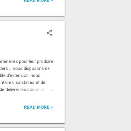
READ MORE »
tenaires pour leur produire
stiers ... nous disposons de
ité d'extension. nous
aires, sanitaires et de
de délivrer les documents
ant spécial, merci de nous
international.com
READ MORE »