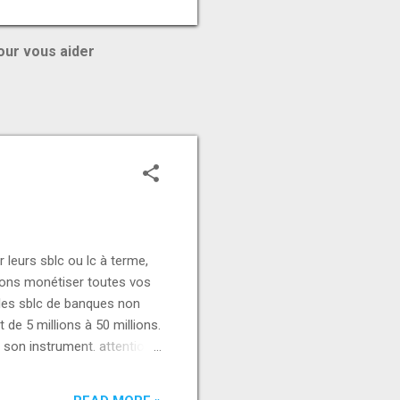
our vous aider
leurs sblc ou lc à terme,
uvons monétiser toutes vos
les sblc de banques non
de 5 millions à 50 millions.
e son instrument. attention
29 98989830