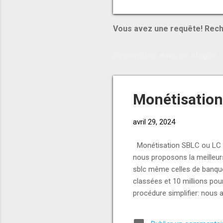
USD/MT MATÉRIAUX & AUTR
Vous avez une requête! Rech
Monétisation
avril 29, 2024
Monétisation SBLC ou LC à 
nous proposons la meilleurs
sblc même celles de banqu
classées et 10 millions pou
procédure simplifier: nous a
veuillez noter que seule le
www.norpinternational.co