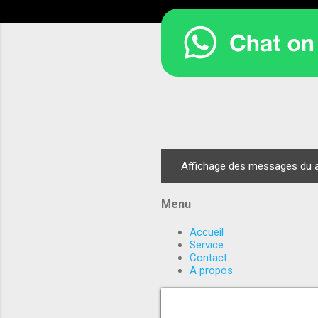
Affichage des messages du av
M
e
Menu
s
s
Accueil
a
Service
Contact
g
A propos
e
s