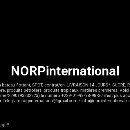
Passer au contenu principal
NORPinternational
bateau flottant, SPOT, contrat/an, LIVRAISON 14 JOURS*: SUCRE, RIZ
cuivre, produits pétroliers, produits tropicaux, matières premières. V
.me/2290193232323) le numéro +229-01-98-98-98-30 n'est plus acc
r Telegram norpinternational@gmail.com / info@norpinternational.
p!!!