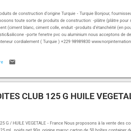
duits de construction d'origine Turquie - Turquie Bonjour, fournisse
posons toute sorte de produits de construction: -plâtre (plâtre pour sta
ent (ciment blanc, ciment colle, enduit -produits d'étanchéité (en poudr
tic&silicone -porte fenetre pvc ou aluminium nous acceptons de de
teneur cordialement ( Turquie ) +229 98989830 www.norpinternatio
re
ITES CLUB 125 G HUILE VEGETA
 G / HUILE VEGETALE - France Nous proposons à la vente des con
b 125 ml , poids net 90g, origine maroc carton de 50 boîtes container