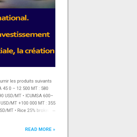
ir les produits suivants
A 45 0 – 12 500 MT : 580
390 USD/MT • ICUMSA 600–
5 USD/MT +100 000 MT : 355
USD/MT • Rice 25% broken 0
 450 USD/MT 12 500 – 50
ian chicken thigh : 3150
READ MORE »
Whole milk powder : 2775