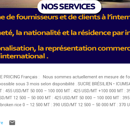
PRICING Français : Nous sommes actuellement en mesure de fourn
 possible sous 3 mois selon disponibilité . SUCRE BRÉSILIEN • ICUMS
T : 455 USD/MT 50 000 – 100 000 MT : 425 USD/MT +100 000 MT : 
USD/MT 12 500 – 50 000 MT : 425 USD/MT 50 000 – 100 000 MT : 39
broken rice 0 – 12 500 MT : 390 USD/MT 12 500 – 50 000 MT : 370 
12 500 – 50 000 MT : 400 USD/MT • Rice 5% broken 0 – 12 500 MT :
TS ALIMENTAIRES • Brazilian chicken breast : 3350 USD/MT • Brazil
re
hicken : 3000 USD/MT • Pasta : 1420 USD/MT • Flour : 425 USD/MT • 