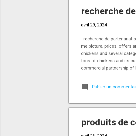
recherche de
avril 29, 2024
recherche de partenariat sé
me picture, prices, offers 
chickens and several categ
tons of chickens and its cut
commercial partnership of l
ready to confirm an order a
continuation favorable for 
Publier un commentai
www.norpinternatioal.com
produits de c
avril 26, 2024