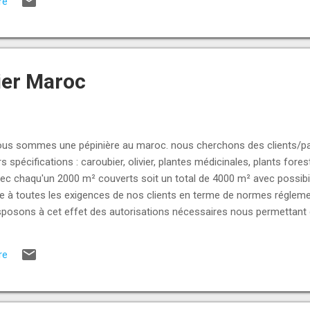
re
ier Maroc
us sommes une pépinière au maroc. nous cherchons des clients/par
rs spécifications : caroubier, olivier, plantes médicinales, plants fore
ec chaqu'un 2000 m² couverts soit un total de 4000 m² avec possibil
à toutes les exigences de nos clients en terme de normes réglement
isposons à cet effet des autorisations nécessaires nous permettant 
s nécessaires pour effectuer nos exportations. si vous désirez un pl
s modalités de notre partenariat. ( Maroc ) +229 98989830 www.norp
re