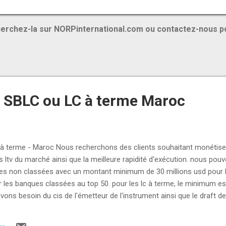
ES...
erchez-la sur NORPinternational.com ou contactez-nous p
 SBLC ou LC à terme Maroc
terme - Maroc Nous recherchons des clients souhaitant monétiser 
 ltv du marché ainsi que la meilleure rapidité d'exécution. nous po
es non classées avec un montant minimum de 30 millions usd pour 
r les banques classées au top 50. pour les lc à terme, le minimum est 
vons besoin du cis de l'émetteur de l'instrument ainsi que le draft d
s sblc cash backable sont valide pour la monetisation.( Maroc ) +2
m