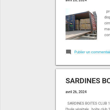
pro
dis
cim
mas
con
Publier un commentai
SARDINES BO
avril 26, 2024
SARDINES BOITES CLUB 125
l'huile végétale , boîte clu