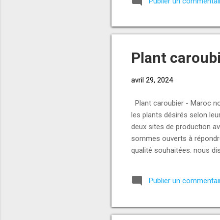
Publier un commentai
Plant caroub
avril 29, 2024
Plant caroubier - Maroc no
les plants désirés selon leu
deux sites de production av
sommes ouverts à répondre 
qualité souhaitées. nous d
administratifs et technique
contacter pour discuter de
Publier un commentai