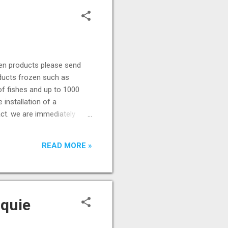
ozen products please send
oducts frozen such as
of fishes and up to 1000
 installation of a
act. we are immediately
 thank you to leave us a
s( Benin ) +229 98989830
READ MORE »
rquie