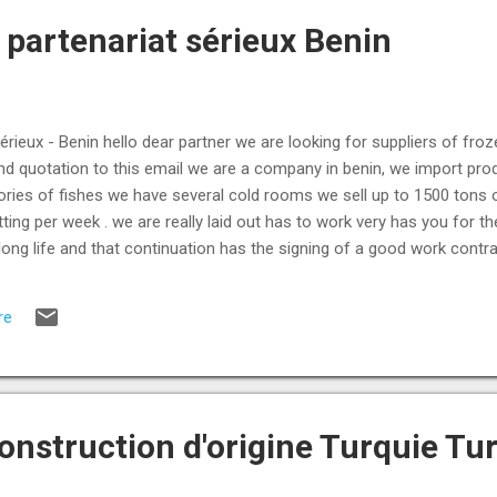
 partenariat sérieux Benin
rieux - Benin hello dear partner we are looking for suppliers of fr
and quotation to this email we are a company in benin, we import pr
ories of fishes we have several cold rooms we sell up to 1500 tons 
ting per week . we are really laid out has to work very has you for the
ong life and that continuation has the signing of a good work contr
ccording to the availability of your stocks for any of these products
the good collaboration of our business receive our sincere greeting
re
onstruction d'origine Turquie Tu