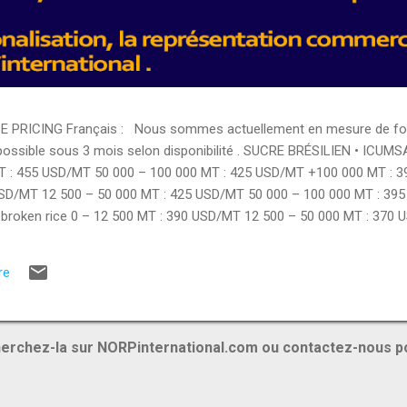
PRICING Français : Nous sommes actuellement en mesure de fourn
 possible sous 3 mois selon disponibilité . SUCRE BRÉSILIEN • ICUMS
T : 455 USD/MT 50 000 – 100 000 MT : 425 USD/MT +100 000 MT : 
USD/MT 12 500 – 50 000 MT : 425 USD/MT 50 000 – 100 000 MT : 39
broken rice 0 – 12 500 MT : 390 USD/MT 12 500 – 50 000 MT : 370 
12 500 – 50 000 MT : 400 USD/MT • Rice 5% broken 0 – 12 500 MT :
TS ALIMENTAIRES • Brazilian chicken breast : 3350 USD/MT • Brazil
re
hicken : 3000 USD/MT • Pasta : 1420 USD/MT • Flour : 425 USD/MT • 
ES...
erchez-la sur NORPinternational.com ou contactez-nous p