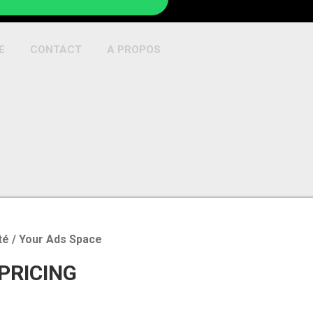
E
CONTACT
A PROPOS
té / Your Ads Space
 PRICING