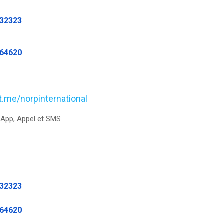
232323
464620
/t.me/norpinternational
App, Appel et SMS
232323
464620