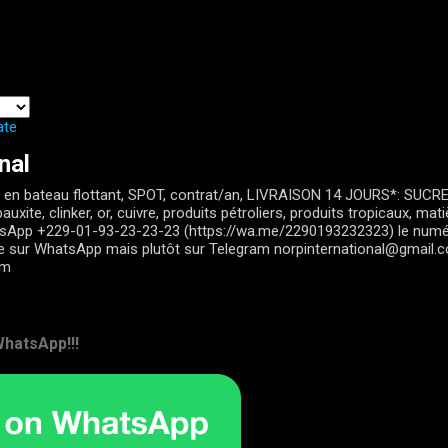
Passer au contenu principal
ate
nal
en bateau flottant, SPOT, contrat/an, LIVRAISON 14 JOURS*: SUCRE, 
auxite, clinker, or, cuivre, produits pétroliers, produits tropicaux, ma
tsApp +229-01-93-23-23-23 (https://wa.me/2290193232323) le num
le sur WhatsApp mais plutôt sur Telegram norpinternational@gmail.
om
hatsApp!!!