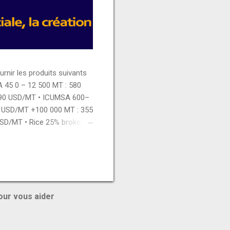
ir les produits suivants
A 45 0 – 12 500 MT : 580
390 USD/MT • ICUMSA 600–
5 USD/MT +100 000 MT : 355
USD/MT • Rice 25% broken 0
 450 USD/MT 12 500 – 50
ian chicken thigh : 3150
Whole milk powder : 2775
our vous aider