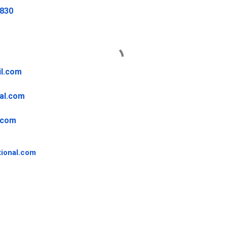
9830
il.com
al.com
.com
ional.
com