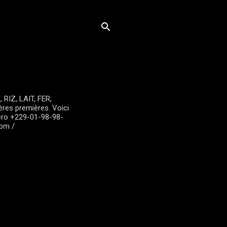
RIZ, LAIT, FER,
tières premières. Voici
éro +229-01-98-98-
com /