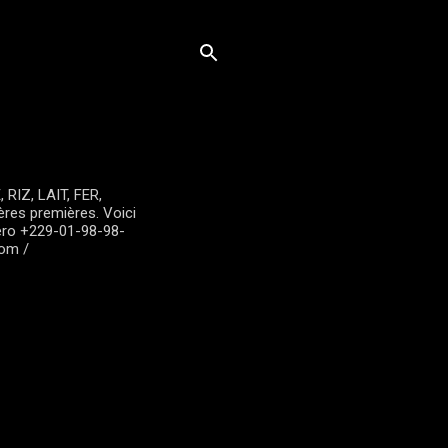
RIZ, LAIT, FER,
tières premières. Voici
éro +229-01-98-98-
com /