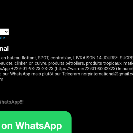
Passer au contenu principal
ate
nal
en bateau flottant, SPOT, contrat/an, LIVRAISON 14 JOURS*: SUCRE, 
auxite, clinker, or, cuivre, produits pétroliers, produits tropicaux, ma
tsApp +229-01-93-23-23-23 (https://wa.me/2290193232323) le num
le sur WhatsApp mais plutôt sur Telegram norpinternational@gmail.
om
hatsApp!!!