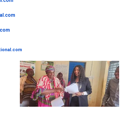
il.com
al.com
.com
ional.
com