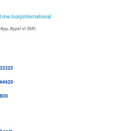
/t.me/norpinternational
App, Appel et SMS
232323
464620
9830