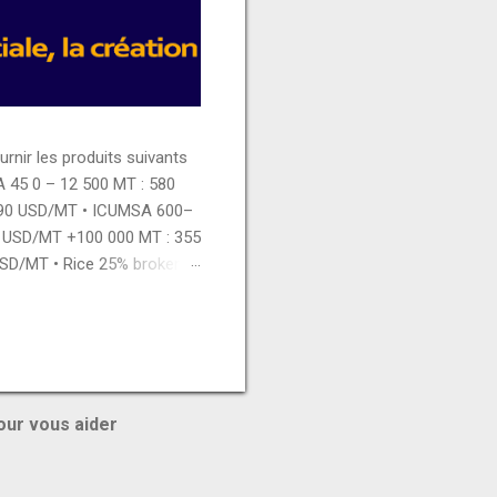
ir les produits suivants
A 45 0 – 12 500 MT : 580
390 USD/MT • ICUMSA 600–
5 USD/MT +100 000 MT : 355
USD/MT • Rice 25% broken 0
 450 USD/MT 12 500 – 50
ian chicken thigh : 3150
Whole milk powder : 2775
our vous aider