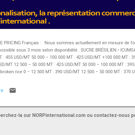
PRICING Français : Nous sommes actuellement en mesure de fourn
 possible sous 3 mois selon disponibilité . SUCRE BRÉSILIEN • ICUMS
T : 455 USD/MT 50 000 – 100 000 MT : 425 USD/MT +100 000 MT : 
USD/MT 12 500 – 50 000 MT : 425 USD/MT 50 000 – 100 000 MT : 39
broken rice 0 – 12 500 MT : 390 USD/MT 12 500 – 50 000 MT : 370 
12 500 – 50 000 MT : 400 USD/MT • Rice 5% broken 0 – 12 500 MT :
TS ALIMENTAIRES • Brazilian chicken breast : 3350 USD/MT • Brazil
re
hicken : 3000 USD/MT • Pasta : 1420 USD/MT • Flour : 425 USD/MT • 
ES...
erchez-la sur NORPinternational.com ou contactez-nous p