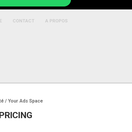
E
CONTACT
A PROPOS
té / Your Ads Space
 PRICING