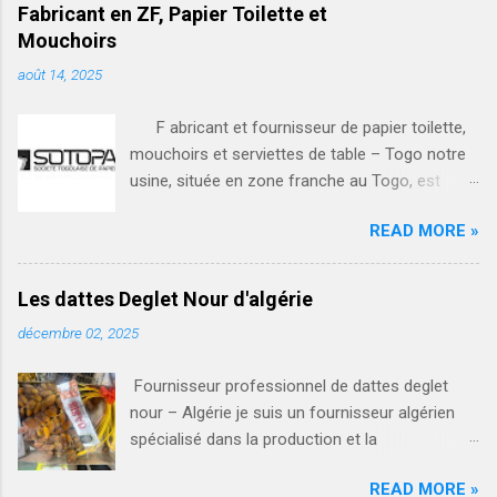
Fabricant en ZF, Papier Toilette et
Mouchoirs
août 14, 2025
F abricant et fournisseur de papier toilette,
mouchoirs et serviettes de table – Togo notre
usine, située en zone franche au Togo, est
spécialisée dans la fabrication et la vente en
READ MORE »
gros de produits hygiéniques de haute qualité : •
papier toilette (rouleaux simples et doubles,
différents grammages) • mouchoirs en papier
Les dattes Deglet Nour d'algérie
(boîtes) • serviettes de table (blanches ou
décembre 02, 2025
personnalisées) nos avantages : • production
locale respectant les normes d’hygiène et de
Fournisseur professionnel de dattes deglet
qualité • prix compétitifs grâce à notre
nour – Algérie je suis un fournisseur algérien
fabrication en zone franche • capacité de
spécialisé dans la production et la
production adaptée aux petites et grandes
commercialisation de dattes deglet nour
commandes • possibilité de personnalisation
READ MORE »
premium, issues des palmeraies du sud