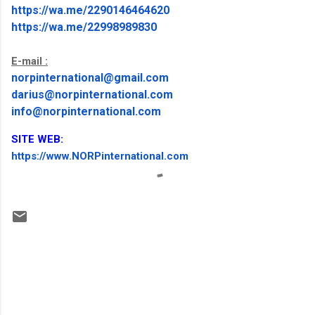
https://wa.me/2290146464620
https://wa.me/22998989830
E-mail :
norpinternational@gmail.com
darius@norpinternational.com
info@norpinternational.com
SITE WEB:
https://www.NORPinternational.
com
C
o
m
m