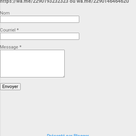
https://wa.me/2290193232323 ou wa.me/2290146464620
et livraison selon votre destination. Pour plus
d'informations demandez les nous ou
Nom
contactez nous pour un rendez-vous. Voici nos
contacts et nos e-mails : Appel, SMS ou
Courriel
*
WhatsApp : +229 01 93-23-23-23
https://wa.me/2290193232323 +229 01 46-46-
46-20 https://wa.me/2290146464620 ...
Message
*