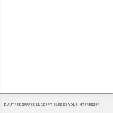
e
n
t
a
i
r
e
s
D'AUTRES OFFRES SUCCEPTIBLES DE VOUS INTERESSER