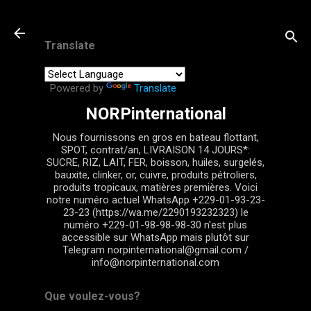
Passer au contenu principal
Translate
Powered by
Translate
NORPinternational
Nous fournissons en gros en bateau flottant,
SPOT, contrat/an, LIVRAISON 14 JOURS*:
SUCRE, RIZ, LAIT, FER, boisson, huiles, surgelés,
bauxite, clinker, or, cuivre, produits pétroliers,
produits tropicaux, matières premières. Voici
notre numéro actuel WhatsApp +229-01-93-23-
23-23 (https://wa.me/2290193232323) le
numéro +229-01-98-98-98-30 n'est plus
accessible sur WhatsApp mais plutôt sur
Telegram norpinternational@gmail.com /
info@norpinternational.com
Que voulez-vous?