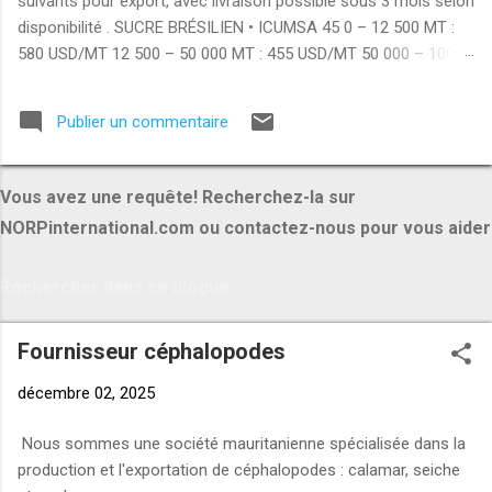
suivants pour export, avec livraison possible sous 3 mois selon
disponibilité . SUCRE BRÉSILIEN • ICUMSA 45 0 – 12 500 MT :
580 USD/MT 12 500 – 50 000 MT : 455 USD/MT 50 000 – 100
000 MT : 425 USD/MT +100 000 MT : 390 USD/MT • ICUMSA
600–1200 0 – 12 500 MT : 535 USD/MT 12 500 – 50 000 MT :
Publier un commentaire
425 USD/MT 50 000 – 100 000 MT : 395 USD/MT +100 000 MT :
355 USD/MT RIZ INDIEN • 100% broken rice 0 – 12 500 MT : 390
USD/MT 12 500 – 50 000 MT : 370 USD/MT • Rice 25% broken 0
Vous avez une requête! Recherchez-la sur
– 12 500 MT : 420 USD/MT 12 500 – 50 000 MT : 400 USD/MT •
NORPinternational.com ou contactez-nous pour vous aider
Rice 5% broken 0 – 12 500 MT : 450 USD/MT 12 500 – 50 000
MT : 420 USD/MT PRODUITS ALIMENTAIRES • Brazilian chicken
breast : 3350 USD/MT • Brazilian chicken thigh : 3150 USD/MT •
Brazilian whole chicken : 3000 USD/MT • Pasta : 1420 USD/MT •
Flour : 425 USD/MT • Whole milk powder : 2775 USD/MT
Fournisseur céphalopodes
MATÉRIAUX & AUTRES...
décembre 02, 2025
Nous sommes une société mauritanienne spécialisée dans la
production et l'exportation de céphalopodes : calamar, seiche