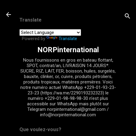
Passer au contenu principal
Translate
Powered by
Translate
NORPinternational
Nous fournissons en gros en bateau flottant,
SPOT, contrat/an, LIVRAISON 14 JOURS*:
SUCRE, RIZ, LAIT, FER, boisson, huiles, surgelés,
bauxite, clinker, or, cuivre, produits pétroliers,
produits tropicaux, matières premières. Voici
notre numéro actuel WhatsApp +229-01-93-23-
23-23 (https://wa.me/2290193232323) le
numéro +229-01-98-98-98-30 n'est plus
accessible sur WhatsApp mais plutôt sur
Telegram norpinternational@gmail.com /
info@norpinternational.com
Que voulez-vous?