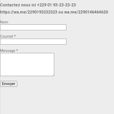
d'approvisionnement adaptée à vos besoins. 📦
Contactez nous ici +229 01 93-23-23-23
Disponible en grandes quantités. 🚚 Expédition
https://wa.me/2290193232323 ou wa.me/2290146464620
et livraison selon votre destination. Pour plus
d'informations demandez les nous ou
Nom
contactez nous pour un rendez-vous. Voici nos
contacts et nos e-mails : Appel, SMS ou
Courriel
*
WhatsApp : +229 01 93-23-23-23
https://wa.me/2290193232323 +229 01 46-46-
46-20 https://wa.me/2290146464620 ...
Message
*