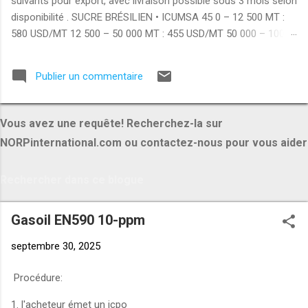
suivants pour export, avec livraison possible sous 3 mois selon
disponibilité . SUCRE BRÉSILIEN • ICUMSA 45 0 – 12 500 MT :
580 USD/MT 12 500 – 50 000 MT : 455 USD/MT 50 000 – 100
000 MT : 425 USD/MT +100 000 MT : 390 USD/MT • ICUMSA
600–1200 0 – 12 500 MT : 535 USD/MT 12 500 – 50 000 MT :
Publier un commentaire
425 USD/MT 50 000 – 100 000 MT : 395 USD/MT +100 000 MT :
355 USD/MT RIZ INDIEN • 100% broken rice 0 – 12 500 MT : 390
USD/MT 12 500 – 50 000 MT : 370 USD/MT • Rice 25% broken 0
Vous avez une requête! Recherchez-la sur
– 12 500 MT : 420 USD/MT 12 500 – 50 000 MT : 400 USD/MT •
NORPinternational.com ou contactez-nous pour vous aider
Rice 5% broken 0 – 12 500 MT : 450 USD/MT 12 500 – 50 000
MT : 420 USD/MT PRODUITS ALIMENTAIRES • Brazilian chicken
breast : 3350 USD/MT • Brazilian chicken thigh : 3150 USD/MT •
Brazilian whole chicken : 3000 USD/MT • Pasta : 1420 USD/MT •
Flour : 425 USD/MT • Whole milk powder : 2775 USD/MT
Gasoil EN590 10-ppm
MATÉRIAUX & AUTRES...
septembre 30, 2025
Procédure:
1. l'acheteur émet un icpo