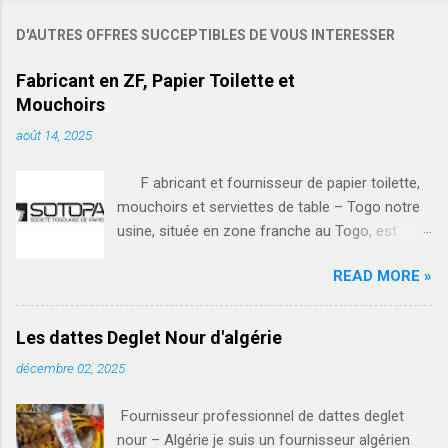
D'AUTRES OFFRES SUCCEPTIBLES DE VOUS INTERESSER
Fabricant en ZF, Papier Toilette et
Mouchoirs
août 14, 2025
F abricant et fournisseur de papier toilette,
mouchoirs et serviettes de table – Togo notre
usine, située en zone franche au Togo, est
spécialisée dans la fabrication et la vente en
READ MORE »
gros de produits hygiéniques de haute qualité : •
papier toilette (rouleaux simples et doubles,
différents grammages) • mouchoirs en papier
Les dattes Deglet Nour d'algérie
(boîtes) • serviettes de table (blanches ou
décembre 02, 2025
personnalisées) nos avantages : • production
locale respectant les normes d’hygiène et de
Fournisseur professionnel de dattes deglet
qualité • prix compétitifs grâce à notre
nour – Algérie je suis un fournisseur algérien
fabrication en zone franche • capacité de