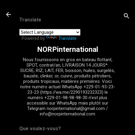
Passer au contenu principal
Translate
Powered by
Translate
NORPinternational
Nous fournissons en gros en bateau flottant,
SPOT, contrat/an, LIVRAISON 14 JOURS*:
SUCRE, RIZ, LAIT, FER, boisson, huiles, surgelés,
bauxite, clinker, or, cuivre, produits pétroliers,
produits tropicaux, matières premières. Voici
notre numéro actuel WhatsApp +229-01-93-23-
23-23 (https://wa.me/2290193232323) le
numéro +229-01-98-98-98-30 n'est plus
accessible sur WhatsApp mais plutôt sur
Telegram norpinternational@gmail.com /
info@norpinternational.com
Que voulez-vous?