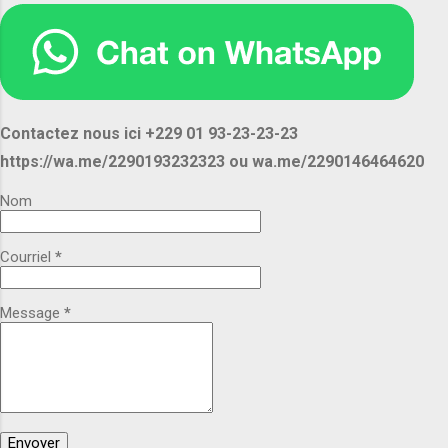
supermarchés, hôtels, restaurants et
revendeurs NORP International vous propose
les *Spaghettis Bonjourne 500 g* à des prix
compétitifs, avec une capacité
d'approvisionnement adaptée à vos besoins. 📦
Contactez nous ici +229 01 93-23-23-23
Disponible en grandes quantités. 🚚 Expédition
https://wa.me/2290193232323 ou wa.me/2290146464620
et livraison selon votre destination. Pour plus
d'informations demandez les nous ou
Nom
contactez nous pour un rendez-vous. Voici nos
contacts et nos e-mails : Appel, SMS ou
Courriel
*
WhatsApp : +229 01 93-23-23-23
https://wa.me/2290193232323 +229 01 46-46-
46-20 https://wa.me/2290146464620 ...
Message
*