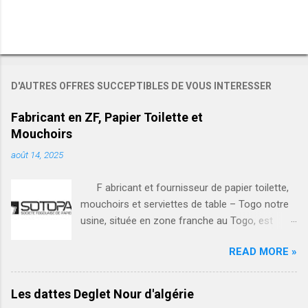
D'AUTRES OFFRES SUCCEPTIBLES DE VOUS INTERESSER
Fabricant en ZF, Papier Toilette et
Mouchoirs
août 14, 2025
F abricant et fournisseur de papier toilette,
mouchoirs et serviettes de table – Togo notre
usine, située en zone franche au Togo, est
spécialisée dans la fabrication et la vente en
READ MORE »
gros de produits hygiéniques de haute qualité : •
papier toilette (rouleaux simples et doubles,
différents grammages) • mouchoirs en papier
Les dattes Deglet Nour d'algérie
(boîtes) • serviettes de table (blanches ou