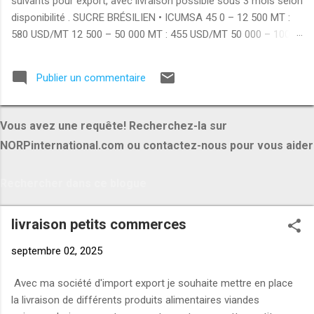
suivants pour export, avec livraison possible sous 3 mois selon
disponibilité . SUCRE BRÉSILIEN • ICUMSA 45 0 – 12 500 MT :
580 USD/MT 12 500 – 50 000 MT : 455 USD/MT 50 000 – 100
000 MT : 425 USD/MT +100 000 MT : 390 USD/MT • ICUMSA
600–1200 0 – 12 500 MT : 535 USD/MT 12 500 – 50 000 MT :
Publier un commentaire
425 USD/MT 50 000 – 100 000 MT : 395 USD/MT +100 000 MT :
355 USD/MT RIZ INDIEN • 100% broken rice 0 – 12 500 MT : 390
USD/MT 12 500 – 50 000 MT : 370 USD/MT • Rice 25% broken 0
Vous avez une requête! Recherchez-la sur
– 12 500 MT : 420 USD/MT 12 500 – 50 000 MT : 400 USD/MT •
NORPinternational.com ou contactez-nous pour vous aider
Rice 5% broken 0 – 12 500 MT : 450 USD/MT 12 500 – 50 000
MT : 420 USD/MT PRODUITS ALIMENTAIRES • Brazilian chicken
breast : 3350 USD/MT • Brazilian chicken thigh : 3150 USD/MT •
Brazilian whole chicken : 3000 USD/MT • Pasta : 1420 USD/MT •
Flour : 425 USD/MT • Whole milk powder : 2775 USD/MT
livraison petits commerces
MATÉRIAUX & AUTRES...
septembre 02, 2025
Avec ma société d'import export je souhaite mettre en place
la livraison de différents produits alimentaires viandes