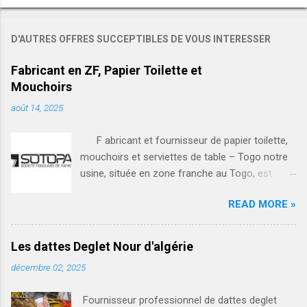
D'AUTRES OFFRES SUCCEPTIBLES DE VOUS INTERESSER
Fabricant en ZF, Papier Toilette et
Mouchoirs
août 14, 2025
F abricant et fournisseur de papier toilette,
mouchoirs et serviettes de table – Togo notre
usine, située en zone franche au Togo, est
spécialisée dans la fabrication et la vente en
READ MORE »
gros de produits hygiéniques de haute qualité : •
papier toilette (rouleaux simples et doubles,
différents grammages) • mouchoirs en papier
Les dattes Deglet Nour d'algérie
(boîtes) • serviettes de table (blanches ou
décembre 02, 2025
personnalisées) nos avantages : • production
locale respectant les normes d’hygiène et de
Fournisseur professionnel de dattes deglet
qualité • prix compétitifs grâce à notre