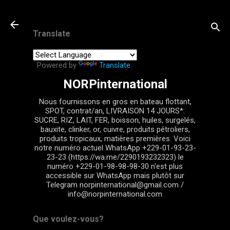
Passer au contenu principal
Translate
Powered by
Translate
NORPinternational
Nous fournissons en gros en bateau flottant,
SPOT, contrat/an, LIVRAISON 14 JOURS*:
SUCRE, RIZ, LAIT, FER, boisson, huiles, surgelés,
bauxite, clinker, or, cuivre, produits pétroliers,
produits tropicaux, matières premières. Voici
notre numéro actuel WhatsApp +229-01-93-23-
23-23 (https://wa.me/2290193232323) le
numéro +229-01-98-98-98-30 n'est plus
accessible sur WhatsApp mais plutôt sur
Telegram norpinternational@gmail.com /
info@norpinternational.com
Que voulez-vous?