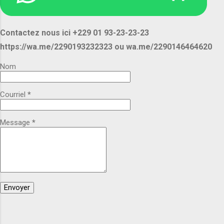
compétitifs, avec une capacité
d'approvisionnement adaptée à vos besoins. 📦
Contactez nous ici +229 01 93-23-23-23
Disponible en grandes quantités. 🚚 Expédition
https://wa.me/2290193232323 ou wa.me/2290146464620
et livraison selon votre destination. Pour plus
d'informations demandez les nous ou
Nom
contactez nous pour un rendez-vous. Voici nos
contacts et nos e-mails : Appel, SMS ou
Courriel
*
WhatsApp : +229 01 93-23-23-23
https://wa.me/2290193232323 +229 01 46-46-
46-20 https://wa.me/2290146464620 ...
Message
*