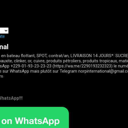
Passer au contenu principal
ate
nal
en bateau flottant, SPOT, contrat/an, LIVRAISON 14 JOURS*: SUCRE, 
auxite, clinker, or, cuivre, produits pétroliers, produits tropicaux, ma
tsApp +229-01-93-23-23-23 (https://wa.me/2290193232323) le num
le sur WhatsApp mais plutôt sur Telegram norpinternational@gmail.
om
hatsApp!!!