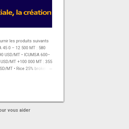
ir les produits suivants
A 45 0 – 12 500 MT : 580
390 USD/MT • ICUMSA 600–
5 USD/MT +100 000 MT : 355
USD/MT • Rice 25% broken 0
 450 USD/MT 12 500 – 50
ian chicken thigh : 3150
Whole milk powder : 2775
our vous aider