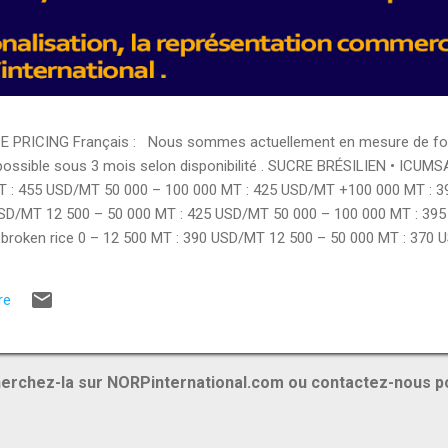
PRICING Français : Nous sommes actuellement en mesure de fourn
 possible sous 3 mois selon disponibilité . SUCRE BRÉSILIEN • ICUMS
T : 455 USD/MT 50 000 – 100 000 MT : 425 USD/MT +100 000 MT : 
USD/MT 12 500 – 50 000 MT : 425 USD/MT 50 000 – 100 000 MT : 39
broken rice 0 – 12 500 MT : 390 USD/MT 12 500 – 50 000 MT : 370 
12 500 – 50 000 MT : 400 USD/MT • Rice 5% broken 0 – 12 500 MT :
TS ALIMENTAIRES • Brazilian chicken breast : 3350 USD/MT • Brazil
re
hicken : 3000 USD/MT • Pasta : 1420 USD/MT • Flour : 425 USD/MT • 
ES...
erchez-la sur NORPinternational.com ou contactez-nous p