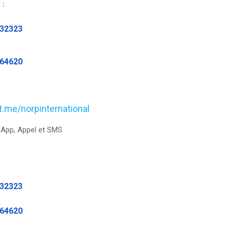
 :
232323
464620
/t.me/norpinternational
App, Appel et SMS
232323
464620