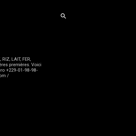
RIZ, LAIT, FER,
tières premières. Voici
éro +229-01-98-98-
com /