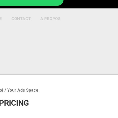
E
CONTACT
A PROPOS
té / Your Ads Space
 PRICING