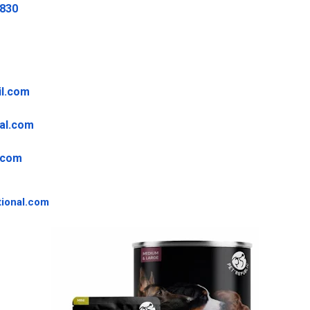
9830
il.com
al.com
.com
ional.
com